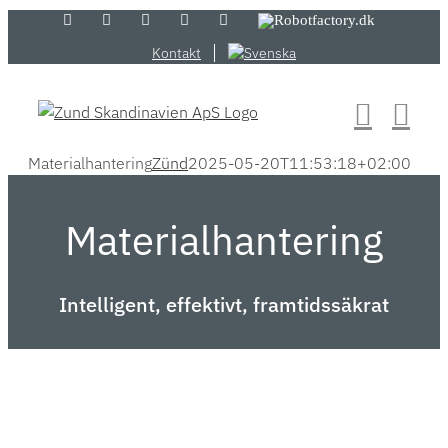
Skip
LinkedIn
YouTube
Flickr
Email
Zünd
Robotfactory.dk
Store
to
Kontakt
content
Materialhantering
Zünd
2025-05-20T11:53:18+02:00
Materialhantering
Intelligent, effektivt, framtidssäkrat