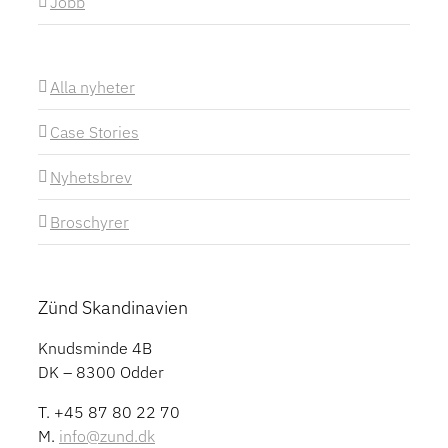
Jobb
Alla nyheter
Case Stories
Nyhetsbrev
Broschyrer
Zünd Skandinavien
Knudsminde 4B
DK – 8300 Odder
T. +45 87 80 22 70
M.
info@zund.dk