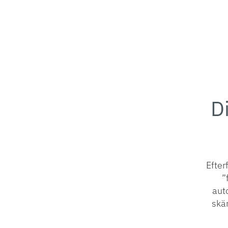
D
Efter
”
auto
skä