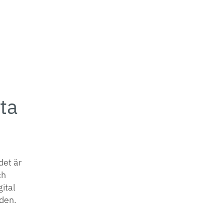
ta
det är
ch
gital
den.