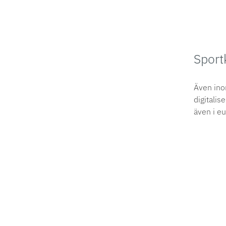
Sport
Även ino
digitali
även i eu