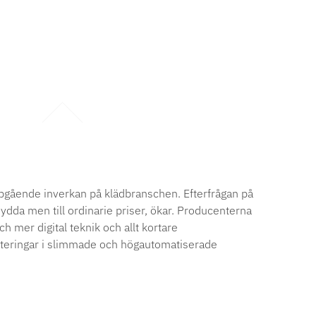
jupgående inverkan på klädbranschen. Efterfrågan på
dda men till ordinarie priser, ökar. Producenterna
h mer digital teknik och allt kortare
steringar i slimmade och högautomatiserade