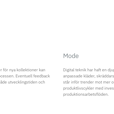
Mode
r för nya kollektioner kan
Digital teknik har haft en d
rocessen. Eventuell feedback
anpassade kläder, skräddarsy
både utvecklingstiden och
står inför trender mot mer oc
produktlivscykler med inve
produktionsarbetsflöden.