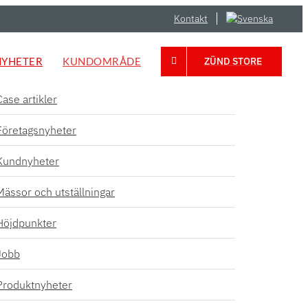
Kontakt
NYHETER
KUNDOMRÅDE
ZÜND STORE
Case artikler
Företagsnyheter
Kundnyheter
Mässor och utställningar
Höjdpunkter
Jobb
Produktnyheter