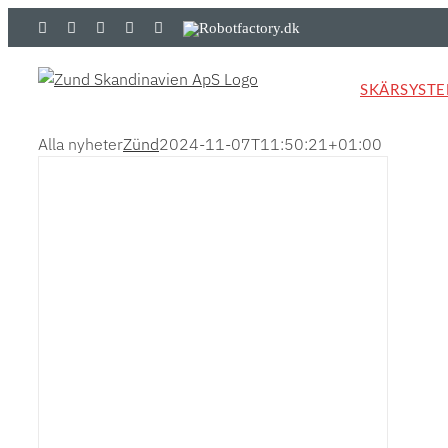
Skip
LinkedIn
YouTube
Flickr
Email
Zünd
Robotfactory.dk
to
Store
content
SKÄRSYST
Alla nyheter
Zünd
2024-11-07T11:50:21+01:00