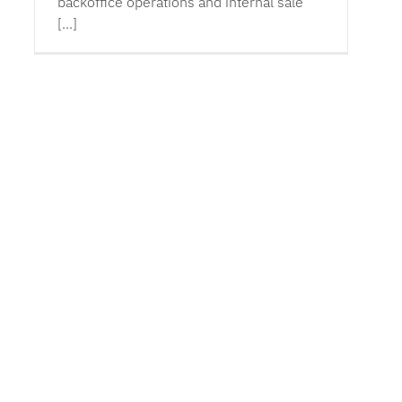
backoffice operations and internal sale
[...]