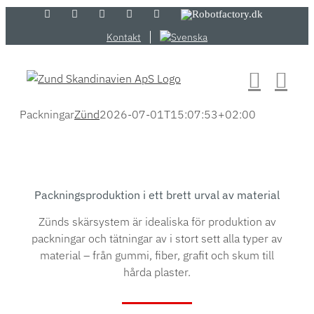
Skip
LinkedIn
YouTube
Flickr
Email
Zünd
Robotfactory.dk
Store
to
Kontakt
content
Packningar
Zünd
2026-07-01T15:07:53+02:00
Packningsproduktion i ett brett urval av material
Zünds skärsystem är idealiska för produktion av
packningar och tätningar av i stort sett alla typer av
material – från gummi, fiber, grafit och skum till
hårda plaster.