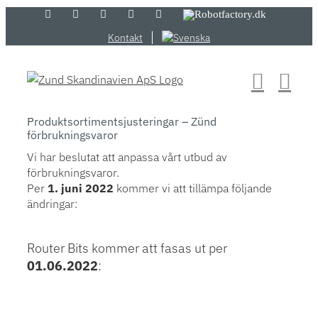
Skip
LinkedIn
YouTube
Flickr
Email
Zünd
Robotfactory.dk
Store
to
Kontakt
content
Produktsortimentsjusteringar – Zünd
förbrukningsvaror
Vi har beslutat att anpassa vårt utbud av
förbrukningsvaror.
Per
1. juni 2022
kommer vi att tillämpa följande
ändringar:
Router Bits kommer att fasas ut per
01.06.2022
: