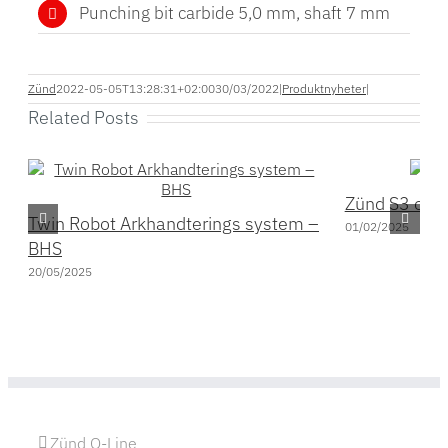
Punching bit carbide 5,0 mm, shaft 7 mm
Zünd
2022-05-05T13:28:31+02:00
30/03/2022
|
Produktnyheter
|
Related Posts
Zünd S3 och
Twin Robot Arkhandterings system –
01/02/2025
BHS
20/05/2025
Zünd Q-Line