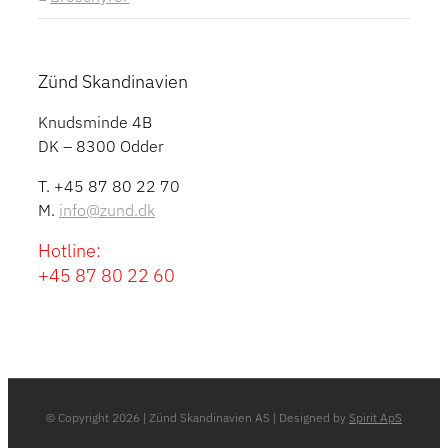
Zünd Skandinavien
Knudsminde 4B
DK – 8300 Odder
T. +45 87 80 22 70
M.
info@zund.dk
Hotline:
+45 87 80 22 60
© Copyright
2026 | Zünd Skandinavien AS | Designed by
Spirit ApS