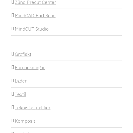
Zünd Precut Center
MindCAD Part Scan
MindCUT Studio
Grafiskt
Förpackningar
Läder
Textil
Tekniska textilier
Komposit