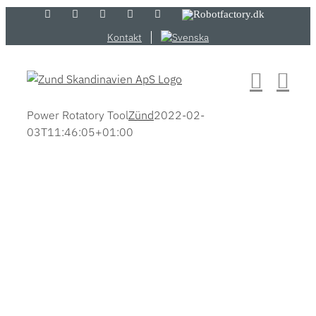
Skip
LinkedIn
YouTube
Flickr
Email
Zünd
Robotfactory.dk
Store
to
Kontakt
content
Power Rotatory Tool
Zünd
2022-02-
03T11:46:05+01:00