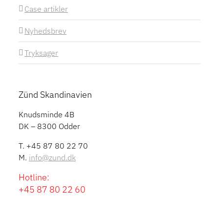
Case artikler
Nyhedsbrev
Tryksager
Zünd Skandinavien
Knudsminde 4B
DK – 8300 Odder
T. +45 87 80 22 70
M.
info@zund.dk
Hotline:
+45 87 80 22 60