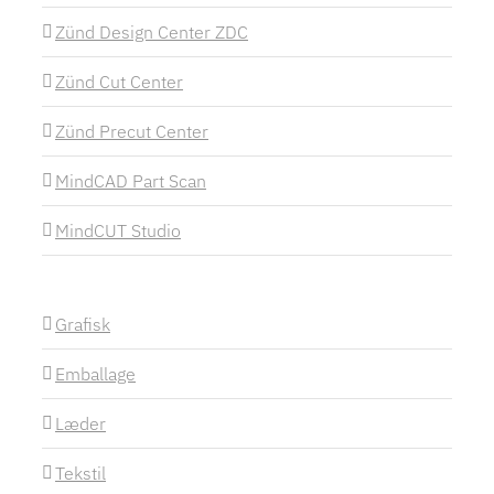
Zünd Design Center ZDC
Zünd Cut Center
Zünd Precut Center
MindCAD Part Scan
MindCUT Studio
Grafisk
Emballage
Læder
Tekstil