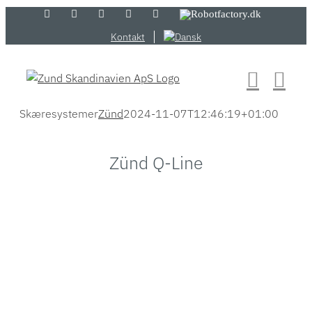
Skip
LinkedIn
YouTube
Flickr
Email
Zünd
Robotfactory.dk
Store
to
Kontakt
content
Skæresystemer
Zünd
2024-11-07T12:46:19+01:00
Zünd Q-Line