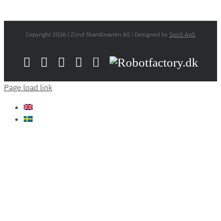
Copyright
2026 | Zünd Skandinavien AS | Designed by
Spirit ApS
LinkedIn
YouTube
Flickr
Email
Zünd
Robotfactory.dk
Store
Page load link