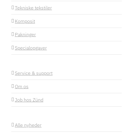
Tekniske tekstiler
Komposit
Pakninger
Specialopgaver
Service & support
Om os
Job hos Zünd
Alle nyheder