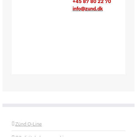
+45 87 80 22 70
info@zund.dk
Zünd Q-Line