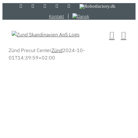
Skip
LinkedIn
YouTube
Flickr
Email
Zünd
Robotfactory.dk
Store
to
Kontakt
content
Zünd Precut Center
Zünd
2024-10-
01T14:39:59+02:00