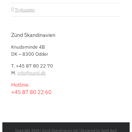
Tryksager
Zünd Skandinavien
Knudsminde 4B
DK – 8300 Odder
T. +45 87 80 22 70
M.
info@zund.dk
Hotline:
+45 87 80 22 60
Copyright
2026 | Zünd Skandinavien AS | Designed by
Spirit ApS