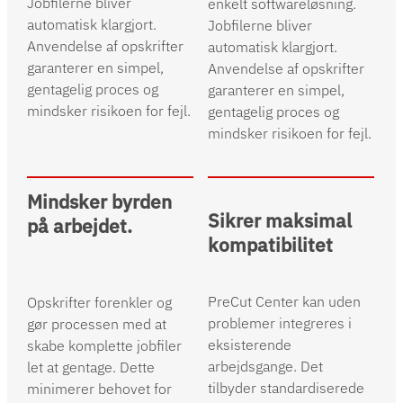
Jobfilerne bliver
enkelt softwareløsning.
automatisk klargjort.
Jobfilerne bliver
Anvendelse af opskrifter
automatisk klargjort.
garanterer en simpel,
Anvendelse af opskrifter
gentagelig proces og
garanterer en simpel,
mindsker risikoen for fejl.
gentagelig proces og
mindsker risikoen for fejl.
Mindsker byrden
Sikrer maksimal
på arbejdet.
kompatibilitet
PreCut Center kan uden
Opskrifter forenkler og
problemer integreres i
gør processen med at
eksisterende
skabe komplette jobfiler
arbejdsgange. Det
let at gentage. Dette
tilbyder standardiserede
minimerer behovet for