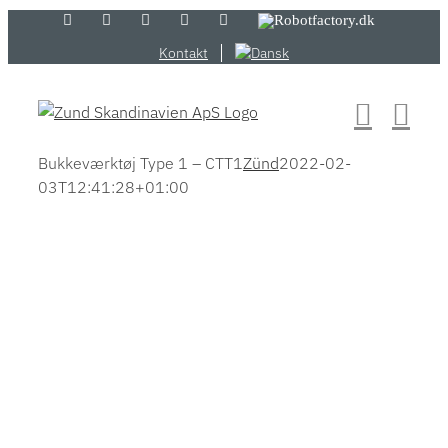
Skip
LinkedIn
YouTube
Flickr
Email
Zünd
Robotfactory.dk
Store
to
Kontakt
content
Bukkeværktøj Type 1 – CTT1
Zünd
2022-02-
03T12:41:28+01:00