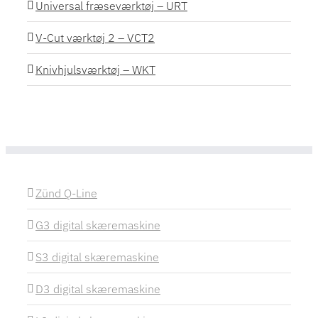
Universal fræseværktøj – URT
V-Cut værktøj 2 – VCT2
Knivhjulsværktøj – WKT
Zünd Q-Line
G3 digital skæremaskine
S3 digital skæremaskine
D3 digital skæremaskine