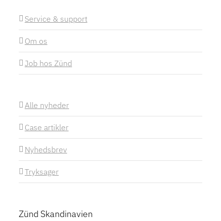
Service & support
Om os
Job hos Zünd
Alle nyheder
Case artikler
Nyhedsbrev
Tryksager
Zünd Skandinavien