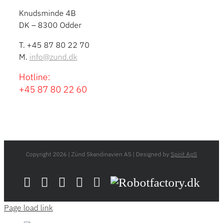
Knudsminde 4B
DK – 8300 Odder
T. +45 87 80 22 70
M.
info@zund.dk
Hotline:
+45 87 80 22 60
Copyright
2026 | Zünd Skandinavien AS | Designed by
Spirit ApS
LinkedIn
YouTube
Flickr
Email
Zünd
Robotfactory.dk
Store
Page load link