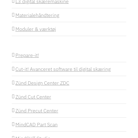
L3 digital skæremaskine
Materialehåndtering
Moduler & værktøj
Prepare-it!
Cut-it! Avanceret software til digital skæring
Zünd Design Center ZDC
Zünd Cut Center
Zünd Precut Center
MindCAD Part Scan