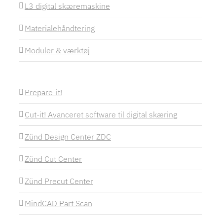
L3 digital skæremaskine
Materialehåndtering
Moduler & værktøj
Prepare-it!
Cut-it! Avanceret software til digital skæring
Zünd Design Center ZDC
Zünd Cut Center
Zünd Precut Center
MindCAD Part Scan