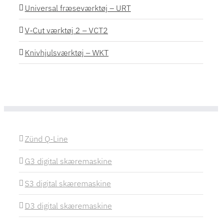
Universal fræseværktøj – URT
V-Cut værktøj 2 – VCT2
Knivhjulsværktøj – WKT
Zünd Q-Line
G3 digital skæremaskine
S3 digital skæremaskine
D3 digital skæremaskine