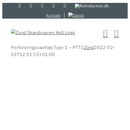
Skip
LinkedIn
YouTube
Flickr
Email
Zünd
Robotfactory.dk
Store
to
Kontakt
content
Perforeringsværktøj Type 1 – PTT1
Zünd
2022-02-
03T12:51:15+01:00