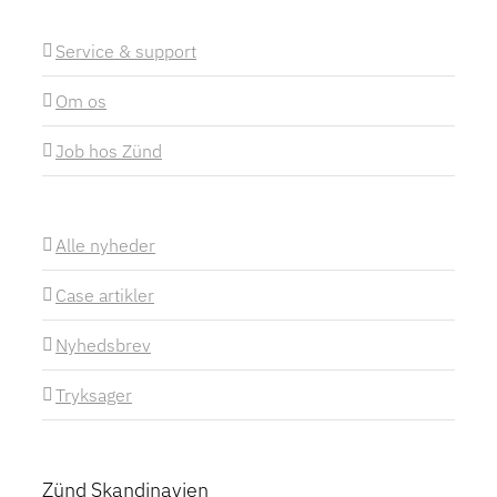
Service & support
Om os
Job hos Zünd
Alle nyheder
Case artikler
Nyhedsbrev
Tryksager
Zünd Skandinavien