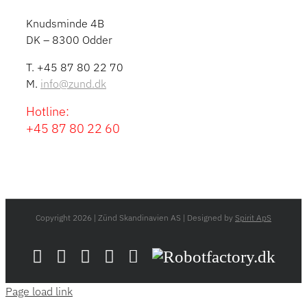
Knudsminde 4B
DK – 8300 Odder
T. +45 87 80 22 70
M.
info@zund.dk
Hotline:
+45 87 80 22 60
Copyright
2026 | Zünd Skandinavien AS | Designed by
Spirit ApS
LinkedIn
YouTube
Flickr
Email
Zünd
Robotfactory.dk
Store
Page load link